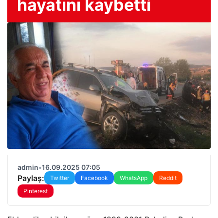
hayatını kaybetti
admin
•
16.09.2025 07:05
Paylaş:
Twitter
Facebook
WhatsApp
Reddit
Pinterest