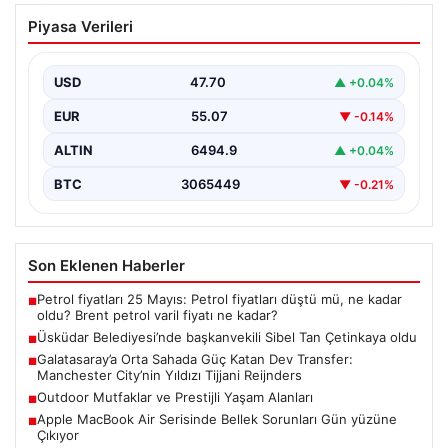
Üsküdar Belediyesi’nde başkanvekili
Piyasa Verileri
Sibel Tan Çetinkaya oldu
USD
47.70
▲ +0.04%
EUR
55.07
▼ -0.14%
ALTIN
6494.9
▲ +0.04%
BTC
3065449
▼ -0.21%
Son Eklenen Haberler
Petrol fiyatları 25 Mayıs: Petrol fiyatları düştü mü, ne kadar
■
oldu? Brent petrol varil fiyatı ne kadar?
Üsküdar Belediyesi’nde başkanvekili Sibel Tan Çetinkaya oldu
■
Galatasaray’a Orta Sahada Güç Katan Dev Transfer:
■
Manchester City’nin Yıldızı Tijjani Reijnders
Outdoor Mutfaklar ve Prestijli Yaşam Alanları
■
Apple MacBook Air Serisinde Bellek Sorunları Gün yüzüne
■
Çıkıyor