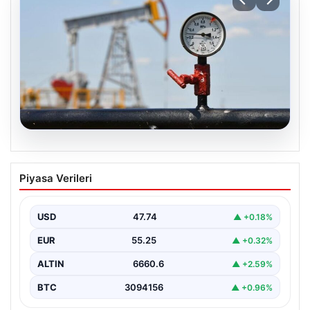
06.08.2026
Petrol fiyatları 25 Mayıs: Petrol fiyatları
Piyasa Verileri
düştü mü, ne kadar oldu? Brent petrol
varil fiyatı ne kadar?
USD
47.74
▲ +0.18%
EUR
55.25
▲ +0.32%
ALTIN
6660.6
▲ +2.59%
BTC
3094156
▲ +0.96%