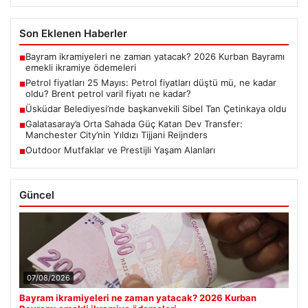
Son Eklenen Haberler
Bayram ikramiyeleri ne zaman yatacak? 2026 Kurban Bayramı
■
emekli ikramiye ödemeleri
Petrol fiyatları 25 Mayıs: Petrol fiyatları düştü mü, ne kadar
■
oldu? Brent petrol varil fiyatı ne kadar?
Üsküdar Belediyesi’nde başkanvekili Sibel Tan Çetinkaya oldu
■
Galatasaray’a Orta Sahada Güç Katan Dev Transfer:
■
Manchester City’nin Yıldızı Tijjani Reijnders
Outdoor Mutfaklar ve Prestijli Yaşam Alanları
■
Güncel
07/08/2026
Bayram ikramiyeleri ne zaman yatacak? 2026 Kurban