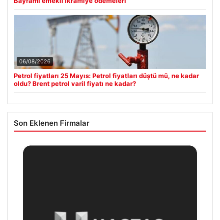
Bayramı emekli ikramiye ödemeleri
06/08/2026
Petrol fiyatları 25 Mayıs: Petrol fiyatları düştü mü, ne kadar
oldu? Brent petrol varil fiyatı ne kadar?
Son Eklenen Firmalar