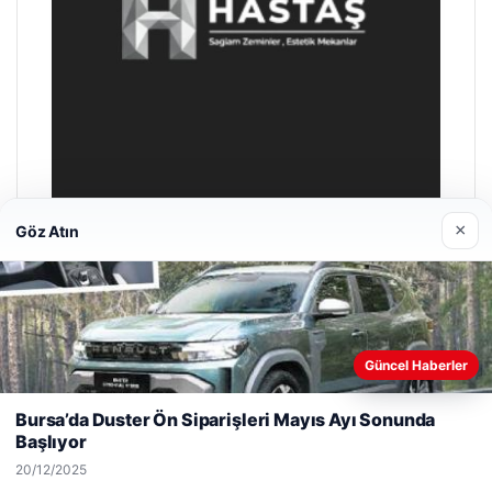
×
Göz Atın
Enes Kaplan Avukatlık Bürosu
28/04/2026
Güncel Haberler
Web sitemizi nasıl kullandığınızı daha iyi anlayabilmek,
deneyiminizi kişiselleştirmek ve geliştirmek amacıyla çerezler
Bursa’da Duster Ön Siparişleri Mayıs Ayı Sonunda
kullanıyoruz.
Çerez Politikamız
Başlıyor
Reddet
Kabul Et
© 2026 Haber Vakti – Güncel Haberler
20/12/2025