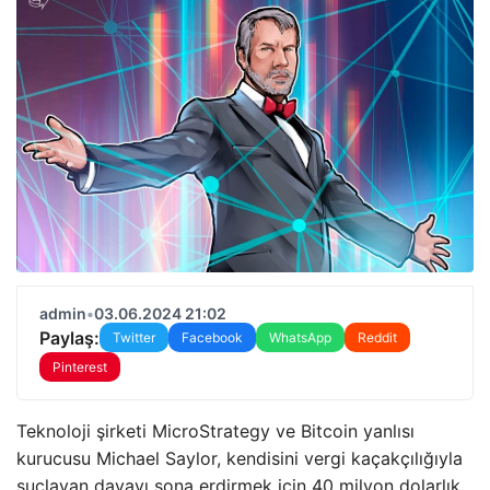
admin
•
03.06.2024 21:02
Paylaş:
Twitter
Facebook
WhatsApp
Reddit
Pinterest
Teknoloji şirketi MicroStrategy ve Bitcoin yanlısı
kurucusu Michael Saylor, kendisini vergi kaçakçılığıyla
suçlayan davayı sona erdirmek için 40 milyon dolarlık