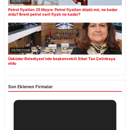
06/08/2026
Petrol fiyatları 25 Mayıs: Petrol fiyatları düştü mü, ne kadar
oldu? Brent petrol varil fiyatı ne kadar?
05/08/2026
Üsküdar Belediyesi’nde başkanvekili Sibel Tan Çetinkaya
oldu
Son Eklenen Firmalar