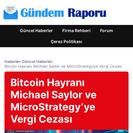
Güncel Haberler
Firma Rehberi
Forum
Çerez Politikası
Haberler
›
Güncel Haberler
›
Bitcoin Hayranı Michael Saylor ve MicroStrategy’ye Vergi Cezası
Bitcoin Hayranı
Michael Saylor ve
MicroStrategy’ye
Vergi Cezası