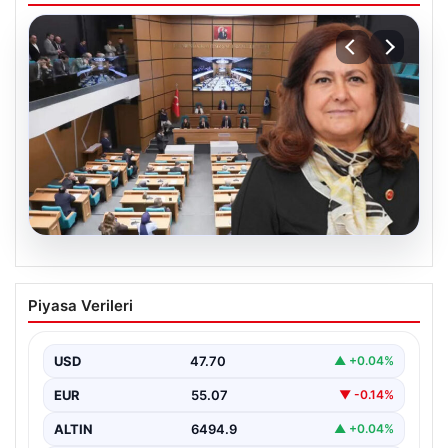
05.08.2026
Üsküdar Belediyesi’nde başkanvekili
Piyasa Verileri
Sibel Tan Çetinkaya oldu
USD
47.70
▲ +0.04%
EUR
55.07
▼ -0.14%
ALTIN
6494.9
▲ +0.04%