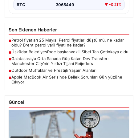
BTC
3065449
▼ -0.21%
Son Eklenen Haberler
Petrol fiyatları 25 Mayıs: Petrol fiyatları düştü mü, ne kadar
■
oldu? Brent petrol varil fiyatı ne kadar?
Üsküdar Belediyesi’nde başkanvekili Sibel Tan Çetinkaya oldu
■
Galatasaray’a Orta Sahada Güç Katan Dev Transfer:
■
Manchester City’nin Yıldızı Tijjani Reijnders
Outdoor Mutfaklar ve Prestijli Yaşam Alanları
■
Apple MacBook Air Serisinde Bellek Sorunları Gün yüzüne
■
Çıkıyor
Güncel