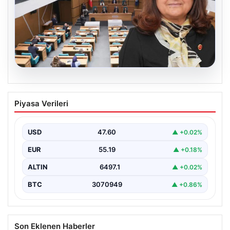
05.08.2026
Üsküdar Belediyesi’nde başkanvekili
Piyasa Verileri
Sibel Tan Çetinkaya oldu
USD
47.60
▲ +0.02%
EUR
55.19
▲ +0.18%
ALTIN
6497.1
▲ +0.02%
BTC
3070949
▲ +0.86%
Son Eklenen Haberler