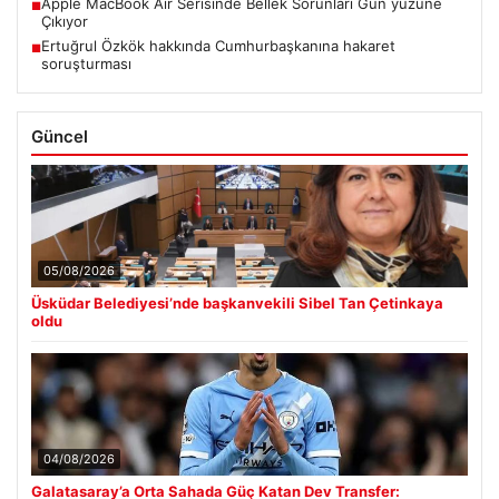
Apple MacBook Air Serisinde Bellek Sorunları Gün yüzüne
■
Çıkıyor
Ertuğrul Özkök hakkında Cumhurbaşkanına hakaret
■
soruşturması
Güncel
05/08/2026
Üsküdar Belediyesi’nde başkanvekili Sibel Tan Çetinkaya
oldu
04/08/2026
Galatasaray’a Orta Sahada Güç Katan Dev Transfer: