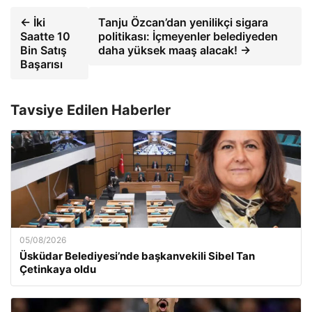
← İki
Tanju Özcan’dan yenilikçi sigara
Saatte 10
politikası: İçmeyenler belediyeden
Bin Satış
daha yüksek maaş alacak! →
Başarısı
Tavsiye Edilen Haberler
05/08/2026
Üsküdar Belediyesi’nde başkanvekili Sibel Tan
Çetinkaya oldu