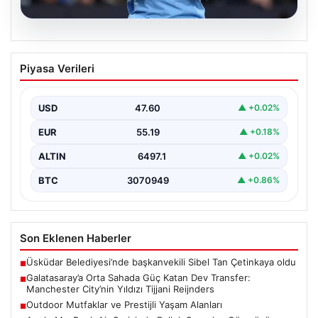
04.08.2026
Galatasaray’a Orta Sahada Güç Katan
Piyasa Verileri
Dev Transfer: Manchester City’nin
Yıldızı Tijjani Reijnders
USD
47.60
▲ +0.02%
Galatasaray, transfer çalışmalarını yoğunlaştırdığı yaz
döneminde önemli bir hamle yapmaya hazırlanıyor. Sarı-
EUR
55.19
▲ +0.18%
kırmızılı yönetim, özellikle…
ALTIN
6497.1
▲ +0.02%
BTC
3070949
▲ +0.86%
Son Eklenen Haberler
Üsküdar Belediyesi’nde başkanvekili Sibel Tan Çetinkaya oldu
■
Galatasaray’a Orta Sahada Güç Katan Dev Transfer:
■
Manchester City’nin Yıldızı Tijjani Reijnders
Outdoor Mutfaklar ve Prestijli Yaşam Alanları
■