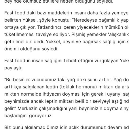
beyinde olumsuz etkilere neden olduğunu söyledi.
Fast food'daki bazı maddelerin insanı daha fazla yemeye t
belirten Yüksel, şöyle konuştu: “Neredeyse bağımlılık yap
ortaya çıkıyor. Tatlandırıcı içeren yiyeceklerin mümkün 
tüketilmemesi tavsiye ediliyor. Pişmiş yemekler 'alışkanlık
getirilmelidir. dedi. Yüksel, beyin ve bağırsak sağlığı için
önemli olduğunu söyledi.
Fast foodun insan sağlığını tehdit ettiğini vurgulayan Yükse
paylaştı:
“Bu besinler vücudumuzdaki yağ dokusunu artırır. Yağ do
arttıkça salgılanan leptin (tokluk hormonu) miktarı da arta
miktarı normalde ihtiyacın doyması için gerekli uyarıyı sağ
beynimizde ancak leptin miktarı belli bir seviyeyi aştığı
gelir.” Merkezin çalışmadığını yani beynimizin doyma sin
başladığını görüyoruz.
Biz bunu algılamadığımız için açlık durumumuz devam ed