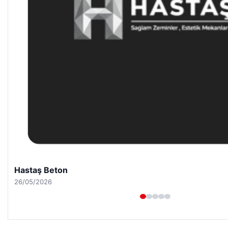
Enes Kaplan Avukatlık Bürosu
28/04/2026