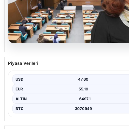
05.08.2026
Üsküdar Belediyesi’nde başkanvekili Sibel Ta
Piyasa Verileri
oldu
USD
47.60
EUR
55.19
ALTIN
6497.1
BTC
3070949