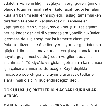
adaletini ve verimliliğini sağlayan, vergi güvenliğini ön
planda tutan ve muafiyetleri kaldıracak tedbirleri alan
kuralları benimsediklerini söyledi. Taslağı tamamlarken
tarafların taleplerini karşılayacak düzenlemeler
yaptığını belirten Şimşek, şöyle konuştu: “Taslağımız
her ne kadar dar gelirli vatandaşlara yönelik hükümler
içermese de suçlandığımız istikamette alınmıştır.
Pakette düzenleme önerileri yer alıyor. vergi adaletinin
güçlendirilmesi, sermaye odaklı vergi uygulamalarının
hayata geçirilmesi ve doğrudan vergilerin payının
artırılması.” “Türkiye’de vergisiz hiçbir alanın kalmaması
için çalışmalarımızı sürdüreceğiz. Kayıt dışılıkla
mücadele ederek gönüllü uyumu artıracak tedbirler
alarak mali disiplini güçlendireceğiz” dedi.
ÇOK ULUSLU ŞİRKETLER İÇİN ASGARİ KURUMLAR
VERGİSİ
Teklif, konsolide yıllık cirosu 750 milyon Euro eşiğini