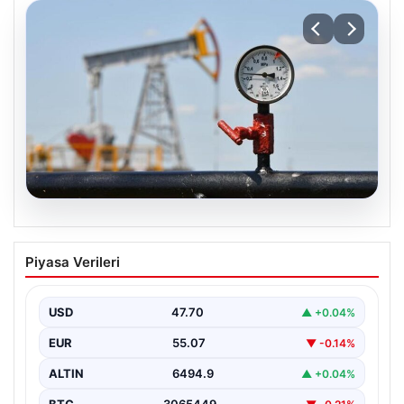
06.08.2026
Petrol fiyatları 25 Mayıs: Petrol fiyatları
Piyasa Verileri
düştü mü, ne kadar oldu? Brent petrol
varil fiyatı ne kadar?
USD
47.70
▲ +0.04%
EUR
55.07
▼ -0.14%
ALTIN
6494.9
▲ +0.04%