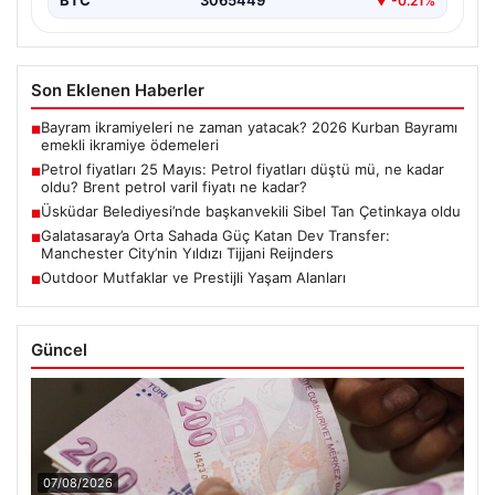
BTC
3065449
▼ -0.21%
Son Eklenen Haberler
Bayram ikramiyeleri ne zaman yatacak? 2026 Kurban Bayramı
■
emekli ikramiye ödemeleri
Petrol fiyatları 25 Mayıs: Petrol fiyatları düştü mü, ne kadar
■
oldu? Brent petrol varil fiyatı ne kadar?
Üsküdar Belediyesi’nde başkanvekili Sibel Tan Çetinkaya oldu
■
Galatasaray’a Orta Sahada Güç Katan Dev Transfer:
■
Manchester City’nin Yıldızı Tijjani Reijnders
Outdoor Mutfaklar ve Prestijli Yaşam Alanları
■
Güncel
07/08/2026