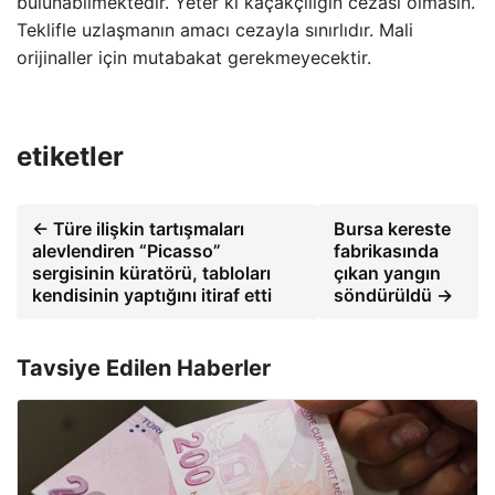
bulunabilmektedir. Yeter ki kaçakçılığın cezası olmasın.
Teklifle uzlaşmanın amacı cezayla sınırlıdır. Mali
orijinaller için mutabakat gerekmeyecektir.
etiketler
← Türe ilişkin tartışmaları
Bursa kereste
alevlendiren “Picasso”
fabrikasında
sergisinin küratörü, tabloları
çıkan yangın
kendisinin yaptığını itiraf etti
söndürüldü →
Tavsiye Edilen Haberler