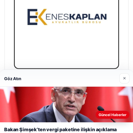
×
Göz Atın
Enes Kaplan Avukatlık Bürosu
28/04/2026
Web sitemizi nasıl kullandığınızı daha iyi anlayabilmek,
Güncel Haberler
deneyiminizi kişiselleştirmek ve geliştirmek amacıyla çerezler
kullanıyoruz.
Çerez Politikamız
Bakan Şimşek’ten vergi paketine ilişkin açıklama