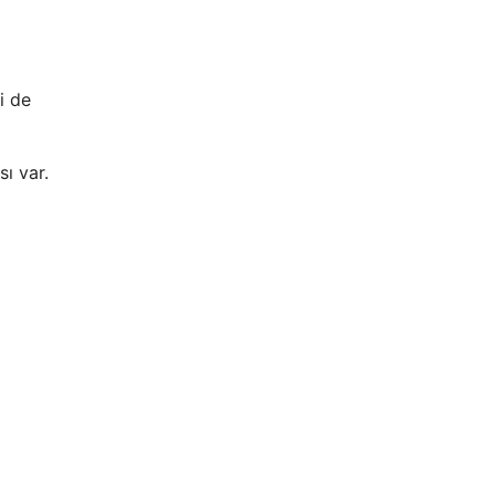
i de
ı var.