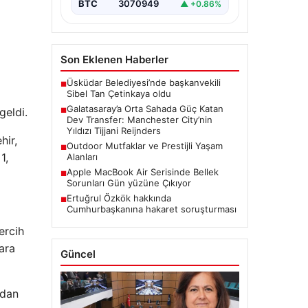
hazırlanıyor. Sarı-kırmızılı yönetim,
BTC
3070949
▲ +0.86%
özellikle…
Son Eklenen Haberler
Üsküdar Belediyesi’nde başkanvekili
■
Sibel Tan Çetinkaya oldu
Galatasaray’a Orta Sahada Güç Katan
geldi.
■
Dev Transfer: Manchester City’nin
Yıldızı Tijjani Reijnders
hir,
Outdoor Mutfaklar ve Prestijli Yaşam
■
1,
Alanları
Apple MacBook Air Serisinde Bellek
■
Sorunları Gün yüzüne Çıkıyor
Ertuğrul Özkök hakkında
■
Cumhurbaşkanına hakaret soruşturması
ercih
ara
Güncel
ndan