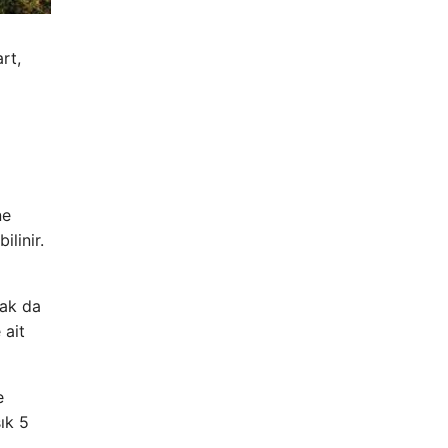
rt,
ne
linir.
mak da
 ait
e
ık 5