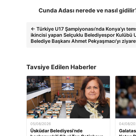
Cunda Adası nerede ve nasıl gidilir
← Türkiye U17 Şampiyonası’nda Konya’yı tems
ikincisi yapan Selçuklu Belediyespor Kulübü U
Belediye Başkanı Ahmet Pekyaşmacı’yı ziyar
Tavsiye Edilen Haberler
05/08/2026
04/08/20
Üsküdar Belediyesi’nde
Galatas