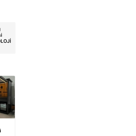
g
i
OLOJİ
i