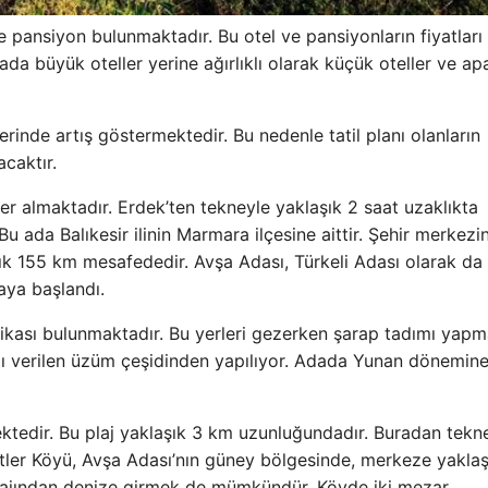
pansiyon bulunmaktadır. Bu otel ve pansiyonların fiyatları
ada büyük oteller yerine ağırlıklı olarak küçük oteller ve apa
nlerinde artış göstermektedir. Bu nedenle tatil planı olanların
caktır.
yer almaktadır. Erdek’ten tekneyle yaklaşık 2 saat uzaklıkta
u ada Balıkesir ilinin Marmara ilçesine aittir. Şehir merkezi
k 155 km mesafededir. Avşa Adası, Türkeli Adası olarak da bi
aya başlandı.
ikası bulunmaktadır. Bu yerleri gezerken şarap tadımı yap
dı verilen üzüm çeşidinden yapılıyor. Adada Yunan dönemine
mektedir. Bu plaj yaklaşık 3 km uzunluğundadır. Buradan tekn
itler Köyü, Avşa Adası’nın güney bölgesinde, merkeze yaklaş
 plajından denize girmek de mümkündür. Köyde iki mezar