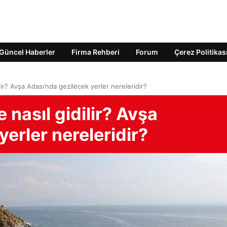
Güncel Haberler
Firma Rehberi
Forum
Çerez Politikas
ir? Avşa Adası’nda gezilecek yerler nereleridir?
 nasıl gidilir? Avşa
erler nereleridir?