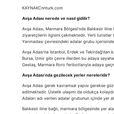
KAYNAK
Cnnturk.com
Avşa Adası nerede ve nasıl gidilir?
Avşa Adası, Marmara Bölgesi’nde Balıkesir iline 
ziyaretçilerin ilgisini çekmektedir. Yerli turistl
Yarımadası çevresindeki adalar grubu içerisinde y
Avşa Adası’na İstanbul, Erdek ve Tekirdağ’dan kal
Bursa, İzmir gibi çevre illerden bu adaya seyah
Gestaş, Marmara Roro feribotlarıyla adaya geç
Avşa Adası’nda gezilecek yerler nereleridir?
Avşa Adası gerek kavramsal yapısı gerekse güzel 
edilmektedir. Üstelik ulaşımı da oldukça kolay
Adaları adı verilen adalar grubunun içinde yer a
Balıkesir iline bağlı, marmara bölgesinde yer al