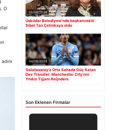
ş
ş. O
05/08/2026
Üsküdar Belediyesi’nde başkanvekili
Sibel Tan Çetinkaya oldu
llar
ın
 adını
04/08/2026
Galatasaray’a Orta Sahada Güç Katan
Dev Transfer: Manchester City’nin
Yıldızı Tijjani Reijnders
Son Eklenen Firmalar