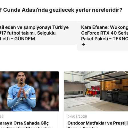
? Cunda Adası’nda gezilecek yerler nereleridir?
il eden ve şampiyonayı Türkiye
Kara Efsane: Wukon
17 futbol takımı, Selçuklu
GeForce RTX 40 Seris
et etti – GÜNDEM
Paket Paketi – TEKN
→
26
04/08/2026
aray’a Orta Sahada Güç
Outdoor Mutfaklar ve Prestijl