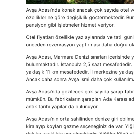
Avşa Adası’nda konaklanacak çok sayıda otel ve 
özelliklerine göre değişiklik göstermektedir. Bur
pansiyon gibi işletmeler hizmet veriyor.
Otel fiyatları özellikle yaz aylarında ve tatil gü
önceden rezervasyon yaptırması daha doğru ola
Avşa Adası, Marmara Denizi sınırları içerisinde 
bulunmaktadır. İstanbul’a 2,5 saat mesafededir. B
yaklaşık 11 km mesafededir. İl merkezine yaklaşı
Ancak daha sonra Avşa ismi daha çok kullanılm
Avşa Adası’nda gezilecek çok sayıda şarap fabr
mümkün. Bu fabrikaların şarapları Ada Karası a
antik tarihi yapılar da bulunuyor.
Avşa Adası’nın orta sahilinden denize girilebil
kiralayıp koyları gezme seçeneğiniz de var. Yiğ
dakika uzaklıkta yer almaktadır. Yiğitler Köyü