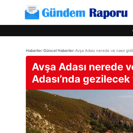
Haberler
›
Güncel Haberler
›
Avşa Adası nerede ve nasıl gidil
Avşa Adası nerede ve
Adası’nda gezilecek y