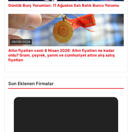
Günlük Burç Yorumları: 11 Ağustos Salı Balık Burcu Yorumu
09/08/2026
Altın fiyatları canlı 8 Nisan 2026: Altın fiyatları ne kadar
oldu? Gram, çeyrek, yarım ve cumhuriyet altını alış satış
fiyatları
Son Eklenen Firmalar