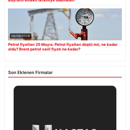
Bayramı emekli ikramiye ödemeleri
06/08/2026
Petrol fiyatları 25 Mayıs: Petrol fiyatları düştü mü, ne kadar
oldu? Brent petrol varil fiyatı ne kadar?
Son Eklenen Firmalar