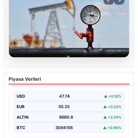
06.08.2026
Petrol fiyatları 25 Mayıs: Petrol fiyatları
Piyasa Verileri
düştü mü, ne kadar oldu? Brent petrol
varil fiyatı ne kadar?
USD
47.74
▲ +0.18%
EUR
55.25
▲ +0.32%
ALTIN
6660.6
▲ +2.59%
BTC
3094156
▲ +0.96%