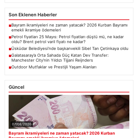
Son Eklenen Haberler
Bayram ikramiyeleri ne zaman yatacak? 2026 Kurban Bayramı
■
emekli ikramiye ödemeleri
Petrol fiyatları 25 Mayıs: Petrol fiyatları düştü mü, ne kadar
■
oldu? Brent petrol varil fiyatı ne kadar?
Üsküdar Belediyesi’nde başkanvekili Sibel Tan Çetinkaya oldu
■
Galatasaray’a Orta Sahada Güç Katan Dev Transfer:
■
Manchester City’nin Yıldızı Tijjani Reijnders
Outdoor Mutfaklar ve Prestijli Yaşam Alanları
■
Güncel
07/08/2026
Bayram ikramiyeleri ne zaman yatacak? 2026 Kurban