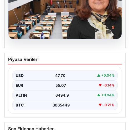
05.08.2026
Üsküdar Belediyesi’nde başkanvekili
Piyasa Verileri
Sibel Tan Çetinkaya oldu
USD
47.70
▲ +0.04%
EUR
55.07
▼ -0.14%
ALTIN
6494.9
▲ +0.04%
BTC
3065449
▼ -0.21%
Son Eklenen Haberler