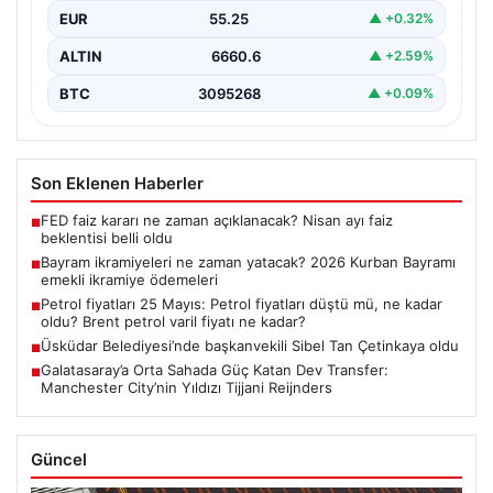
EUR
55.25
▲ +0.32%
ALTIN
6660.6
▲ +2.59%
BTC
3095268
▲ +0.09%
Son Eklenen Haberler
FED faiz kararı ne zaman açıklanacak? Nisan ayı faiz
■
beklentisi belli oldu
Bayram ikramiyeleri ne zaman yatacak? 2026 Kurban Bayramı
■
emekli ikramiye ödemeleri
Petrol fiyatları 25 Mayıs: Petrol fiyatları düştü mü, ne kadar
■
oldu? Brent petrol varil fiyatı ne kadar?
Üsküdar Belediyesi’nde başkanvekili Sibel Tan Çetinkaya oldu
■
Galatasaray’a Orta Sahada Güç Katan Dev Transfer:
■
Manchester City’nin Yıldızı Tijjani Reijnders
Güncel