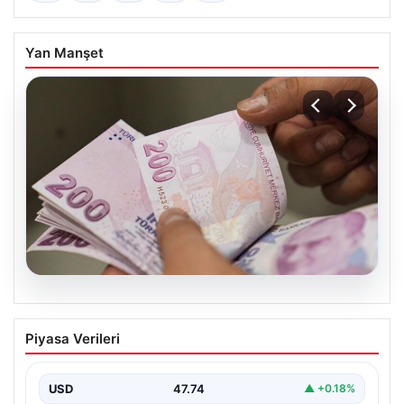
Yan Manşet
07.08.2026
Bayram ikramiyeleri ne zaman yatacak?
Piyasa Verileri
2026 Kurban Bayramı emekli ikramiye
ödemeleri
USD
47.74
▲ +0.18%