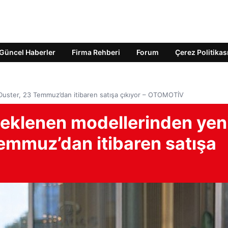
Güncel Haberler
Firma Rehberi
Forum
Çerez Politikas
Duster, 23 Temmuz’dan itibaren satışa çıkıyor – OTOMOTİV
beklenen modellerinden yen
emmuz’dan itibaren satışa