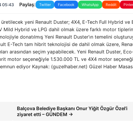
Paylaş:
4 05:43
Twitter
Facebook
WhatsApp
Reddit
Pinte
üretilecek yeni Renault Duster; 4X4, E-Tech Full Hybrid ve
Mild Hybrid ve LPG dahil olmak üzere farklı motor tiplerin
olojiyle donatılmış Yeni Renault Duster’ın temelini oluşturu
ault E-Tech tam hibrit teknolojisi de dahil olmak üzere, Rena
ları arasından seçim yapabilecek. Yeni Renault Duster, Eco
ibrit motor seçeneğiyle 1.530.000 TL ve 4X4 motor seçeneği
nı memnun ediyor Kaynak: (guzelhaber.net) Güzel Haber Masas
Balçova Belediye Başkanı Onur Yiğit Özgür Özel’i
ziyaret etti – GÜNDEM →