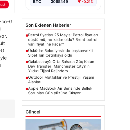
BTC
3065449
▼ -0.21%
rest
 Eco-G
Son Eklenen Haberler
i
Petrol fiyatları 25 Mayıs: Petrol fiyatları
yor.
■
düştü mü, ne kadar oldu? Brent petrol
ult
varil fiyatı ne kadar?
-G
Üsküdar Belediyesi’nde başkanvekili
■
Sibel Tan Çetinkaya oldu
yle
Galatasaray’a Orta Sahada Güç Katan
■
ı
Dev Transfer: Manchester City’nin
Yıldızı Tijjani Reijnders
Outdoor Mutfaklar ve Prestijli Yaşam
■
Alanları
Apple MacBook Air Serisinde Bellek
■
Sorunları Gün yüzüne Çıkıyor
Güncel