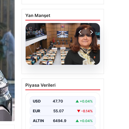
Yan Manşet
05.08.2026
Üsküdar Belediyesi’nde
Piyasa Verileri
başkanvekili Sibel Tan
Çetinkaya oldu
USD
47.70
▲ +0.04%
EUR
55.07
▼ -0.14%
ALTIN
6494.9
▲ +0.04%