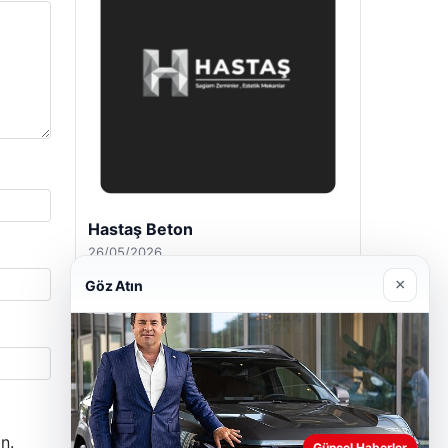
Enes Kaplan Avukatlık Bürosu
28/04/2026
×
Göz Atın
n.
Güncel Haberler