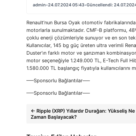
admin
•
24.07.2024 05:43
•
Güncellendi: 24.07.202
Renault’nun Bursa Oyak otomotiv fabrikalarında 
motorlarla sunulmaktadır. CMF-B platformu, 48V 
çoklu enerji çözümleriyle sunuyor ve en son tekn
Kullanıcılar, 145 bg güç üreten ultra verimli Ren
Duster’ın farklı motor ve şanzıman kombinasyon
motor seçeneğiyle 1.249.000 TL, E-Tech Full H
1.580.000 TL başlangıç ​​fiyatıyla kullanıcıları
—–Sponsorlu Bağlantılar—–
—–Sponsorlu Bağlantılar—–
← Ripple (XRP) Yıllardır Durağan: Yükseliş Ne
Zaman Başlayacak?