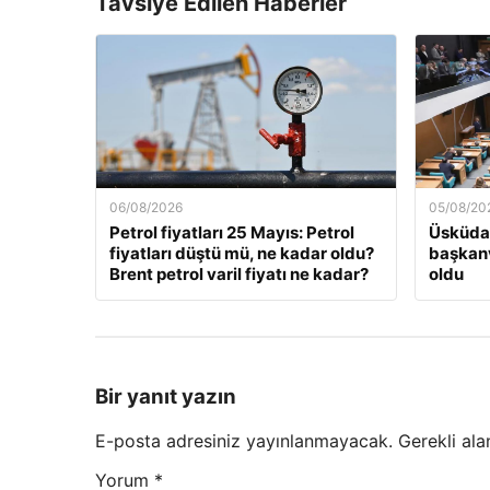
Tavsiye Edilen Haberler
06/08/2026
05/08/20
Petrol fiyatları 25 Mayıs: Petrol
Üsküdar
fiyatları düştü mü, ne kadar oldu?
başkanv
Brent petrol varil fiyatı ne kadar?
oldu
Bir yanıt yazın
E-posta adresiniz yayınlanmayacak.
Gerekli ala
Yorum
*