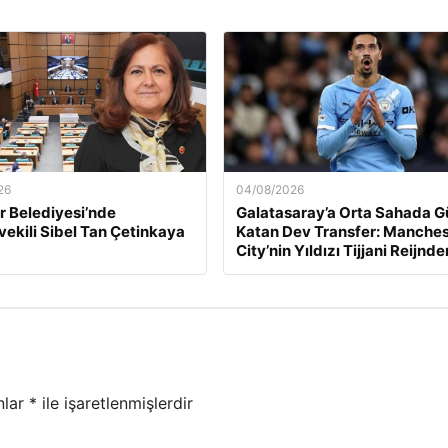
26
04/08/2026
 Belediyesi’nde
Galatasaray’a Orta Sahada G
ekili Sibel Tan Çetinkaya
Katan Dev Transfer: Manches
City’nin Yıldızı Tijjani Reijnde
nlar
*
ile işaretlenmişlerdir