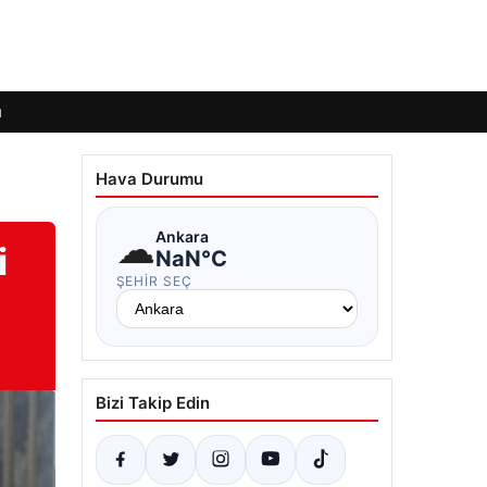
ı
Hava Durumu
☁
Ankara
i
NaN°C
ŞEHIR SEÇ
Bizi Takip Edin